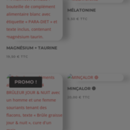
MÉLATONINE
9,50
€
TTC
MAGNÉSIUM + TAURINE
19,50
€
TTC
PROMO !
MINÇALOR 🔴
20,00
€
TTC