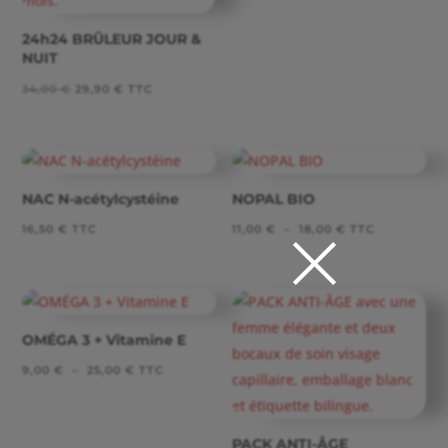
24h24 BRÛLEUR JOUR &
NUIT
Le
Le
34,00
€
29,90
€
TTC
prix
prix
initial
actuel
était :
est :
34,00 €.
29,90 €.
NAC N-acétylcystéine
NOPAL BIO
×
Plage
16,50
€
TTC
11,00
€
–
18,00
€
TTC
de
prix :
11,00 €
à
OMÉGA 3 + Vitamine E
18,00 €
Plage
9,00
€
–
25,00
€
TTC
de
prix :
PACK ANTI-ÂGE
9,00 €