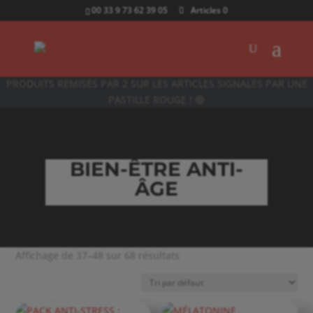
00 33 9 73 62 39 05
Articles 0
PRODUITS REMISÉS PAR 2 SUR LES ARTICLES SIGNALÉS PAR UNE
PASTILLE ROUGE ! 🔴
BIEN-ÊTRE ANTI-
ÂGE
Affichage de 37–48 sur 68 résultats