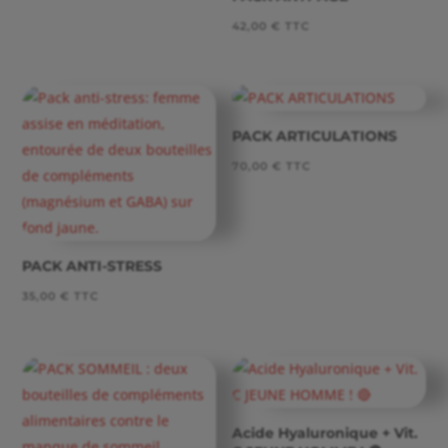
à
42,00
€
TTC
25,00 €
PACK ARTICULATIONS
70,00
€
TTC
PACK ANTI-STRESS
35,00
€
TTC
Acide Hyaluronique + Vit.