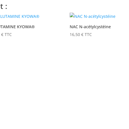
 :
UTAMINE KYOWA®
NAC N-acétylcystéine
0
€
TTC
16,50
€
TTC