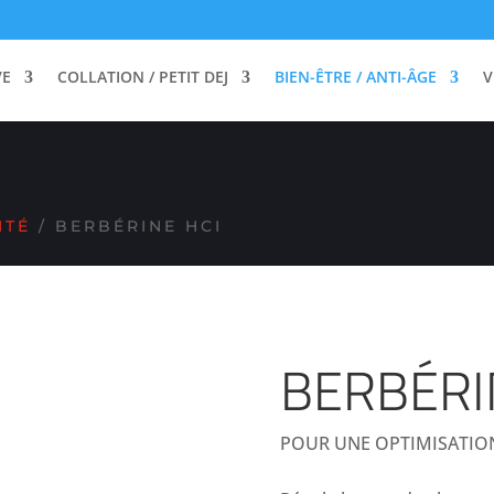
PAR 2 SUR LES ARTICLES SIGNALÉS PAR UNE P
VE
COLLATION / PETIT DEJ
BIEN-ÊTRE / ANTI-ÂGE
V
NTÉ
/ BERBÉRINE HCI
BERBÉRI
POUR UNE OPTIMISATION