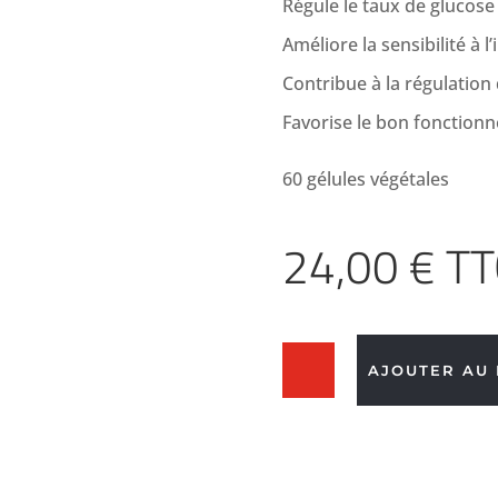
Régule le taux de glucose
Améliore la sensibilité à l’
Contribue à la régulation
Favorise le bon fonction
60 gélules végétales
24,00
€
TT
quantité
AJOUTER AU 
de
BERBÉRINE
HCI