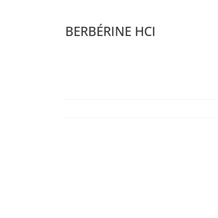
BERBÉRINE HCI
Description du produit
Information complémentaire
Poids
0,05 kg