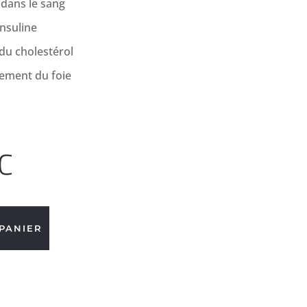
 dans le sang
insuline
 du cholestérol
nement du foie
C
PANIER