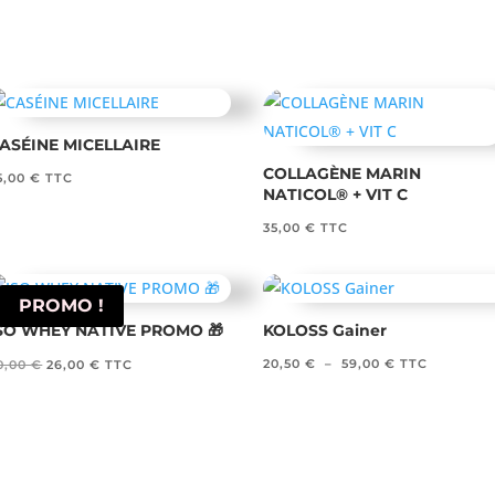
ASÉINE MICELLAIRE
COLLAGÈNE MARIN
5,00
€
TTC
NATICOL® + VIT C
35,00
€
TTC
PROMO !
SO WHEY NATIVE PROMO 🎁
KOLOSS Gainer
Le
Le
Plage
20,50
€
–
59,00
€
TTC
0,00
€
26,00
€
TTC
prix
prix
de
initial
actuel
prix :
était :
est :
20,50 €
30,00 €.
26,00 €.
à