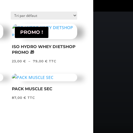
PROMO !
ISO HYDRO WHEY DIETSHOP
PROMO 🎁
Plage
23,00
€
–
79,00
€
TTC
de
prix :
23,00 €
PACK MUSCLE SEC
à
87,00
€
TTC
79,00 €