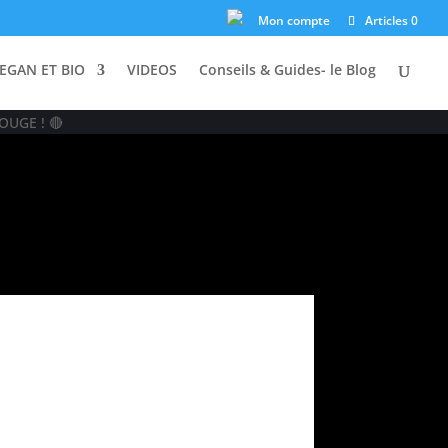
Mon compte
Articles 0
EGAN ET BIO
VIDEOS
Conseils & Guides- le Blog
OUGE ! 🔴