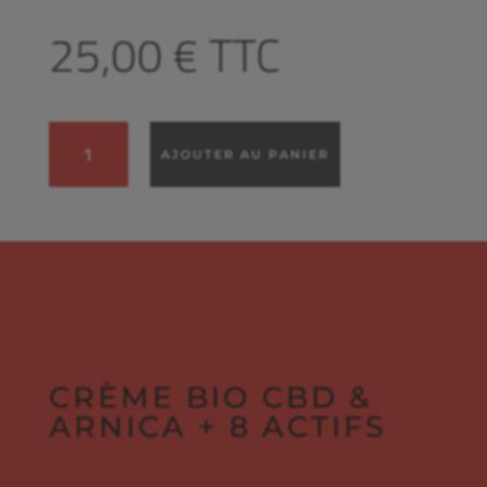
25,00
€
TTC
quantité
AJOUTER AU PANIER
de
CRÈME
BIO
CBD
&
ARNICA
+
8
actifs
CRÈME BIO CBD &
ARNICA + 8 ACTIFS