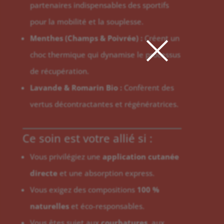
partenaires indispensables des sportifs
×
pour la mobilité et la souplesse.
Menthes (Champs & Poivrée) :
Créent un
choc thermique qui dynamise le processus
de récupération.
Lavande & Romarin Bio :
Confèrent des
vertus décontractantes et régénératrices.
Ce soin est votre allié si :
Vous privilégiez une
application cutanée
directe
et une absorption express.
Vous exigez des compositions
100 %
naturelles
et éco-responsables.
Vous êtes sujet aux
courbatures
, aux