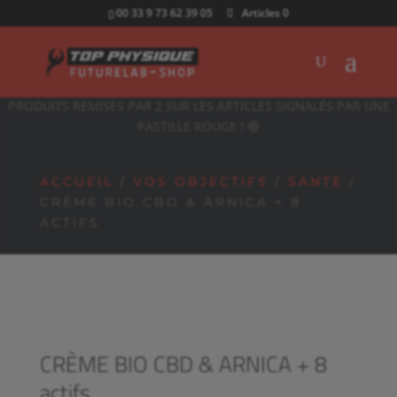
00 33 9 73 62 39 05
Articles 0
PRODUITS REMISÉS PAR 2 SUR LES ARTICLES SIGNALÉS PAR UNE
PASTILLE ROUGE ! 🔴
ACCUEIL
/
VOS OBJECTIFS
/
SANTÉ
/
CRÈME BIO CBD & ARNICA + 8
ACTIFS
CRÈME BIO CBD & ARNICA + 8
actifs