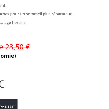
ent.
turnes pour un sommeil plus réparateur.
calage horaire.
e 23,50 €
nomie)
C
PANIER