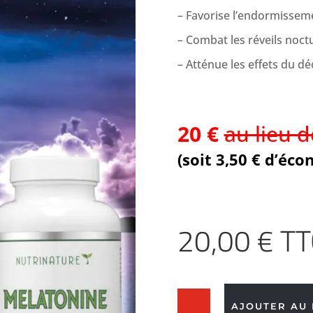
– Favorise l’endormissem
– Combat les réveils noc
– Atténue les effets du dé
20 €
au lieu d
(soit 3,50 € d’éco
20,00
€
TT
quantité
AJOUTER AU 
de