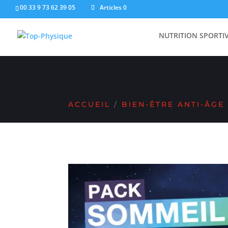
00 33 9 73 62 39 05
Articles 0
PRODUITS REMISÉS 
NUTRITION SPORTI
ACCUEIL
/
BIEN-ÊTRE ANTI-ÂGE