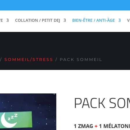
PAR 2 SUR LES ARTICLES SIGNALÉS PAR UNE P
VE
COLLATION / PETIT DEJ
BIEN-ÊTRE / ANTI-ÂGE
V
/
SOMMEIL/STRESS
/ PACK SOMMEIL
PACK SO
O
1 ZMAG
+
1 MÉLATON