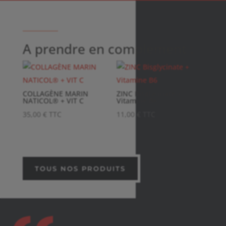
A prendre en complément :
COLLAGÈNE MARIN
ZINC Bisglycinate +
NATICOL® + VIT C
Vitamine B6
35,00
€
TTC
11,00
€
TTC
TOUS NOS PRODUITS