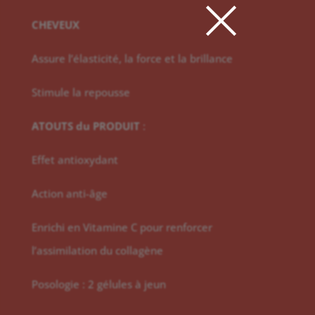
×
CHEVEUX
Assure l’élasticité, la force et la brillance
Stimule la repousse
ATOUTS du PRODUIT
:
Effet antioxydant
Action anti-âge
Enrichi en Vitamine C pour renforcer
l’assimilation du collagène
Posologie : 2 gélules à jeun