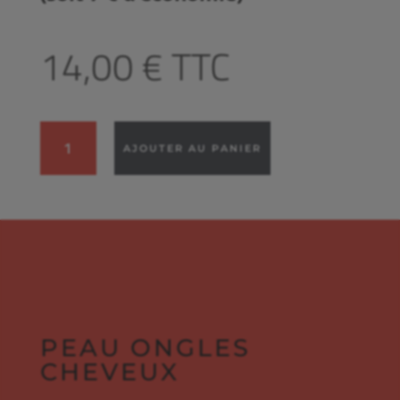
14,00
€
TTC
quantité
AJOUTER AU PANIER
de
PEAU
ONGLES
CHEVEUX
PEAU ONGLES
CHEVEUX