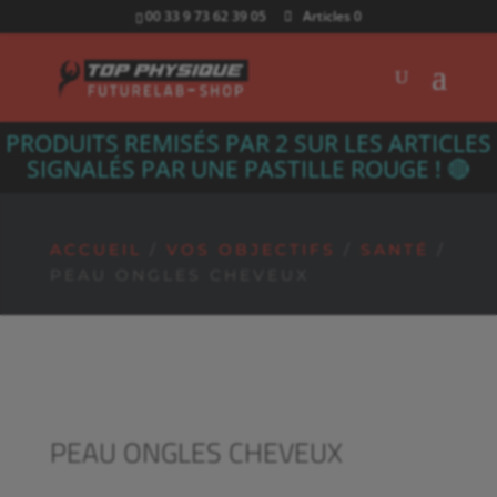
00 33 9 73 62 39 05
Articles 0
PRODUITS REMISÉS PAR 2 SUR LES ARTICLES
SIGNALÉS PAR UNE PASTILLE ROUGE ! 🔴
ACCUEIL
/
VOS OBJECTIFS
/
SANTÉ
/
PEAU ONGLES CHEVEUX
PEAU ONGLES CHEVEUX