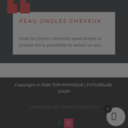
PEAU ONGLES CHEVEUX
Seuls les clients connectés ayant acheté ce
produit ont la possibilité de laisser un avis.
Copyright © 2026 TOP-PHYSIQUE | FUTURELAB-
SHOP
Création du site:
www.la-fabryk.com
0