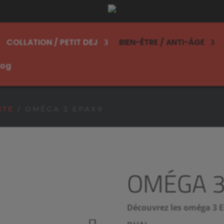
COLLATION / PETIT DEJ
BIEN-ÊTRE / ANTI-ÂGE
log
PAR 2 SUR LES ARTICLES SIGNALÉS PAR UNE P
PAR 2 SUR LES ARTICLES SIGNALÉS PAR UNE P
NTÉ
/ OMÉGA 3 EPAX®
OMÉGA 3
Découvrez les oméga 3 EP