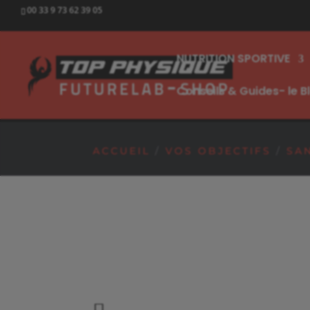
00 33 9 73 62 39 05
NUTRITION SPORTIVE
Conseils & Guides- le B
PRODUITS REMISÉS 
PRODUITS REMISÉS 
ACCUEIL
/
VOS OBJECTIFS
/
SA