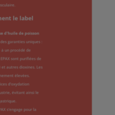
sculaire.
ent le label
e d'huile de poisson
des garanties uniques :
 à un procédé de
s EPAX sont purifiées de
et autres dioxines. Les
êmement élevées.
dices d'oxydation
trie, évitant ainsi le
gastrique.
AX s'engage pour la