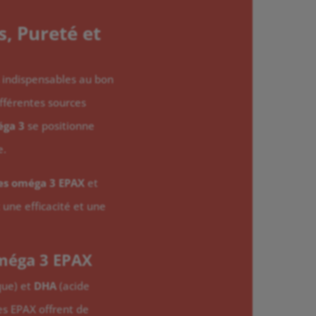
, Pureté et
s indispensables au bon
fférentes sources
éga 3
se positionne
e.
des oméga 3 EPAX
et
 une efficacité et une
Oméga 3 EPAX
que) et
DHA
(acide
s EPAX offrent de