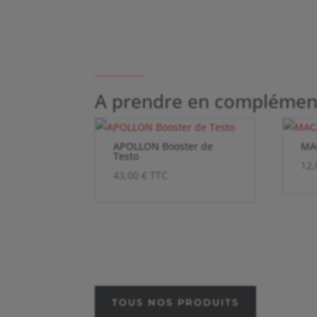
A prendre en complément
APOLLON Booster de
MA
Testo
12
43,00
€
TTC
TOUS NOS PRODUITS