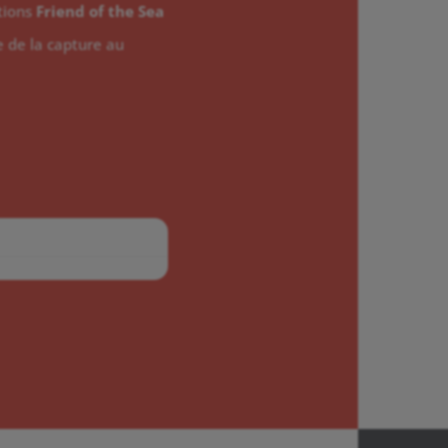
ations
Friend of the Sea
le de la capture au