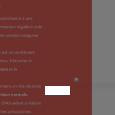
:
 contribuent à une
mmation régulière aide
 une pression sanguine
est un constituant
au. Il favorise le
male
et la
ment un rôle clé dans
vision normale
.
 EPAX aident à réduire
 les articulations