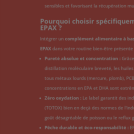
sensibles et favorisant la récupération mu
Pourquoi choisir spécifiquem
EPAX ?
Intégrer un
complément alimentaire à bas
EPAX
dans votre routine bien-être présente 
Pureté absolue et concentration :
Grâce
distillation moléculaire breveté, les huile
tous métaux lourds (mercure, plomb), PCB 
concentrations en EPA et DHA sont extr
Zéro oxydation :
Le label garantit des in
(TOTOX) bien en deçà des normes de l'indus
goût désagréable de poisson ou le reflux 
Pêche durable et éco-responsabilité :
EP