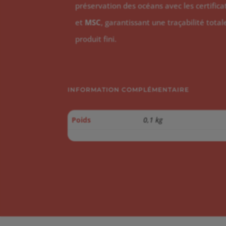
préservation des océans avec les certific
et
MSC
, garantissant une traçabilité tota
produit fini.
INFORMATION COMPLÉMENTAIRE
Poids
0,1 kg