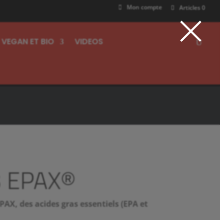
×
Mon compte
Articles 0
VEGAN ET BIO
VIDEOS
ASTILLE ROUGE ! 🔴
ASTILLE ROUGE ! 🔴
 EPAX®
AX, des acides gras essentiels (EPA et