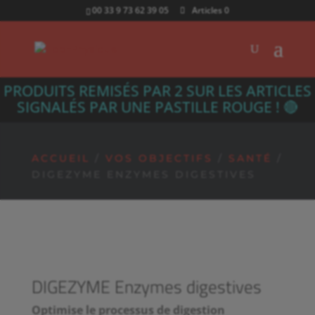
00 33 9 73 62 39 05
Articles 0
PRODUITS REMISÉS PAR 2 SUR LES ARTICLES
SIGNALÉS PAR UNE PASTILLE ROUGE ! 🔴
ACCUEIL
/
VOS OBJECTIFS
/
SANTÉ
/
DIGEZYME ENZYMES DIGESTIVES
DIGEZYME Enzymes digestives
Optimise le processus de digestion