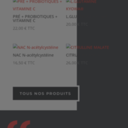
PRÉ + PROBIOTIQUES +
L.GLUTAMINE KYOWA®
VITAMINE C
20,00
€
TTC
22,00
€
TTC
NAC N-acétylcystéine
CITRULLINE MALATE
16,50
€
TTC
26,00
€
TTC
TOUS NOS PRODUITS