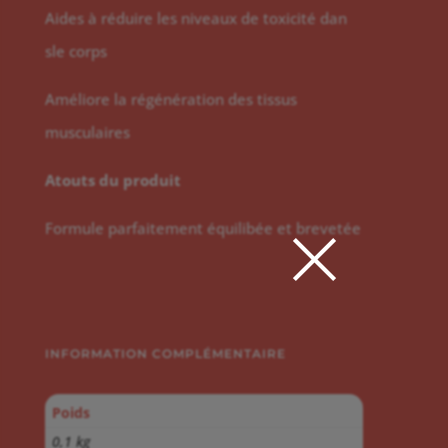
Aides à réduire les niveaux de toxicité dan
sle corps
Améliore la régénération des tissus
musculaires
Atouts du produit
×
Formule parfaitement équilibée et brevetée
INFORMATION COMPLÉMENTAIRE
Poids
0,1 kg