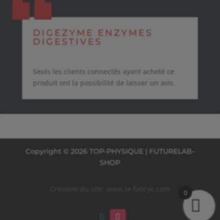
DIGEZYME ENZYMES
DIGESTIVES
Seuls les clients connectés ayant acheté ce
produit ont la possibilité de laisser un avis.
Copyright © 2026 TOP-PHYSIQUE | FUTURELAB-
SHOP
Création du site:
www.la-fabryk.com
0