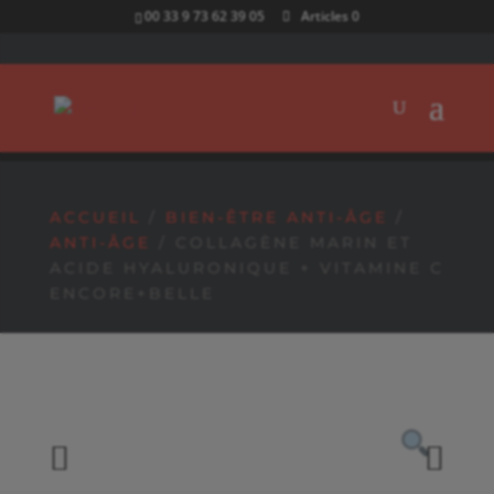
00 33 9 73 62 39 05
Articles 0
PRODUITS REMISÉS PAR 2 SUR LES ARTICLES
SIGNALÉS PAR UNE PASTILLE ROUGE ! 🔴
ACCUEIL
/
BIEN-ÊTRE ANTI-ÂGE
/
ANTI-ÂGE
/ COLLAGÈNE MARIN ET
ACIDE HYALURONIQUE + VITAMINE C
ENCORE+BELLE