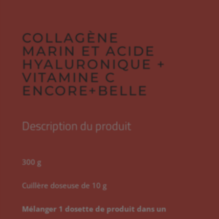
Vitamine
C
ENCORE+BELLE
COLLAGÈNE
MARIN ET ACIDE
HYALURONIQUE +
VITAMINE C
ENCORE+BELLE
Description du produit
300 g
Cuillère doseuse de 10 g
Mélanger 1 dosette de produit dans un