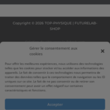
Copyright © 2026 TOP-PHYSIQUE | FUTURELAB-
SHOP
Création du site:
www.la-fabryk.com
Gérer le consentement aux
cookies
Pour offrir les meilleures expériences, nous utilisons des technologies
telles que les cookies pour stocker et/ou accéder aux informations des
appareils. Le fait de consentir à ces technologies nous permettra de
traiter des données telles que le comportement de navigation ou les ID
uniques sur ce site. Le fait de ne pas consentir ou de retirer son
consentement peut avoir un effet négatif sur certaines
caractéristiques et fonctions.
Accepter