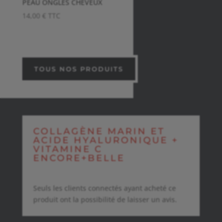
PEAU ONGLES CHEVEUX
14,00
€
TTC
TOUS NOS PRODUITS
COLLAGÈNE MARIN ET
ACIDE HYALURONIQUE +
VITAMINE C
ENCORE+BELLE
Seuls les clients connectés ayant acheté ce
produit ont la possibilité de laisser un avis.