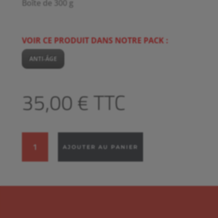
Boîte de 300 g
VOIR CE PRODUIT DANS NOTRE PACK :
ANTI-ÂGE
35,00
€
TTC
quantité
AJOUTER AU PANIER
de
Collagène
marin
et
Acide
hyaluronique
+