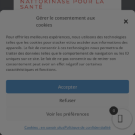
NATTOKINASE POUR LA
SANTÉ
CARDIOVASCULAIRE :
ENZYME NATURELLE
Gérer le consentement aux
cookies
Seuls les clients connectés ayant acheté ce
Pour offrir les meilleures expériences, nous utilisons des technologies
telles que les cookies pour stocker et/ou accéder aux informations des
produit ont la possibilité de laisser un avis.
appareils. Le fait de consentir à ces technologies nous permettra de
traiter des données telles que le comportement de navigation ou les ID
uniques sur ce site. Le fait de ne pas consentir ou de retirer son
consentement peut avoir un effet négatif sur certaines
caractéristiques et fonctions.
Copyright © 2026 TOP-PHYSIQUE | FUTURELAB-
Accepter
SHOP
Refuser
Création du site:
www.la-fabryk.com
0
Voir les préférences
Cookies : en savoir plus
Politique de confidentialité