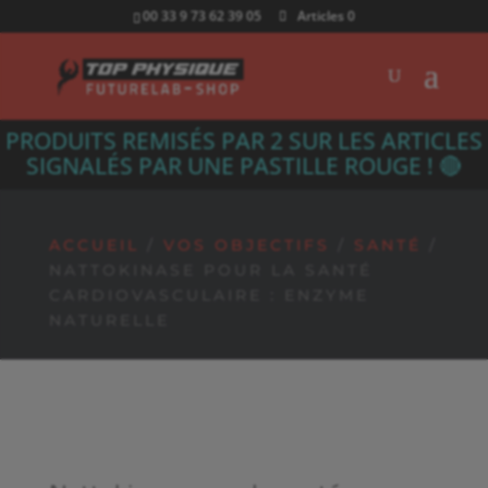
00 33 9 73 62 39 05
Articles 0
PRODUITS REMISÉS PAR 2 SUR LES ARTICLES
SIGNALÉS PAR UNE PASTILLE ROUGE ! 🔴
ACCUEIL
/
VOS OBJECTIFS
/
SANTÉ
/
NATTOKINASE POUR LA SANTÉ
CARDIOVASCULAIRE : ENZYME
NATURELLE