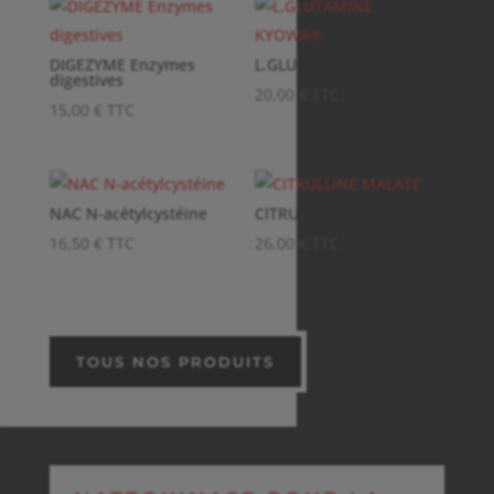
DIGEZYME Enzymes
L.GLUTAMINE KYOWA®
digestives
20,00
€
TTC
15,00
€
TTC
NAC N-acétylcystéine
CITRULLINE MALATE
16,50
€
TTC
26,00
€
TTC
TOUS NOS PRODUITS