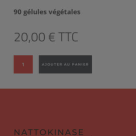
90 gélules végétales
20,00
€
TTC
quantité
AJOUTER AU PANIER
de
Nattokinase
pour
la
santé
cardiovasculaire
:
enzyme
naturelle
NATTOKINASE