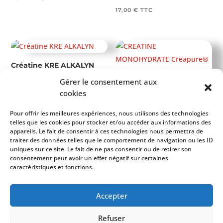
prix
prix
17,00
€
TTC
initial
actuel
était :
est :
15,00 €.
10,00 €.
Créatine KRE ALKALYN
33,00
€
TTC
Gérer le consentement aux
CREATINE
cookies
MONOHYDRATE
Creapure® 350 g
Pour offrir les meilleures expériences, nous utilisons des technologies
telles que les cookies pour stocker et/ou accéder aux informations des
33,00
€
TTC
appareils. Le fait de consentir à ces technologies nous permettra de
traiter des données telles que le comportement de navigation ou les ID
uniques sur ce site. Le fait de ne pas consentir ou de retirer son
consentement peut avoir un effet négatif sur certaines
caractéristiques et fonctions.
1
2
3
→
Copyright © 2026 TOP-PHYSIQUE | FUTURELAB-
Accepter
SHOP
Refuser