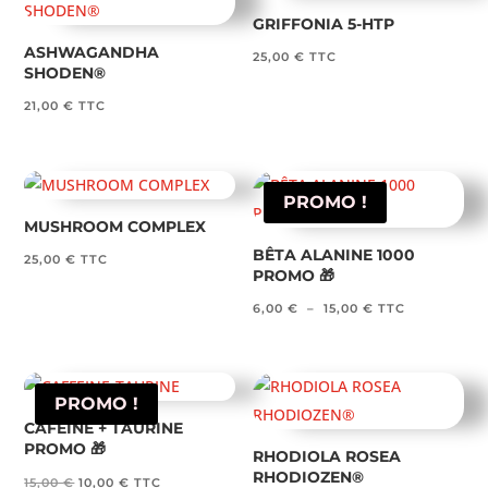
GRIFFONIA 5-HTP
ASHWAGANDHA
25,00
€
TTC
SHODEN®
21,00
€
TTC
PROMO !
MUSHROOM COMPLEX
BÊTA ALANINE 1000
25,00
€
TTC
PROMO 🎁
Plage
6,00
€
–
15,00
€
TTC
de
prix :
6,00 €
PROMO !
à
CAFÉINE + TAURINE
PROMO 🎁
15,00 €
RHODIOLA ROSEA
RHODIOZEN®
Le
Le
15,00
€
10,00
€
TTC