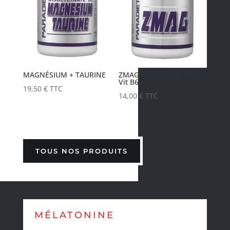
MAGNÉSIUM + TAURINE
ZMAG Magnésium Zinc
Vit B6
19,50
€
TTC
14,00
€
TTC
TOUS NOS PRODUITS
MÉLATONINE