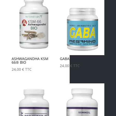
ASHWAGANDHA KSM
GABA
66® BIO
24,00
€
TTC
24,00
€
TTC