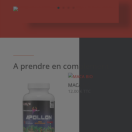
A prendre en complément :
MACA BIO
12,00
€
TTC