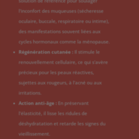
solution de référence pour soulager
l'inconfort des muqueuses (sécheresse
oculaire, buccale, respiratoire ou intime),
des manifestations souvent liées aux
cycles hormonaux comme la ménopause.
Régénération cutanée :
Il stimule le
renouvellement cellulaire, ce qui s'avère
précieux pour les peaux réactives,
sujettes aux rougeurs, à l'acné ou aux
irritations.
Action anti-âge :
En préservant
l'élasticité, il lisse les ridules de
déshydratation et retarde les signes du
vieillissement.