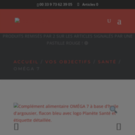
00 33 9 73 62 39 05
Articles 0
PRODUITS REMISÉS PAR 2 SUR LES ARTICLES SIGNALÉS PAR UNE
PASTILLE ROUGE ! 🔴
ACCUEIL
/
VOS OBJECTIFS
/
SANTÉ
/
OMÉGA 7