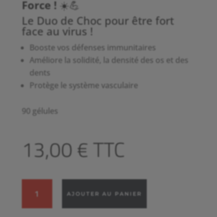
Force !
☀️💪
Le Duo de Choc pour être fort
face au virus !
Booste vos défenses immunitaires
Améliore la solidité, la densité des os et des
dents
Protège le système vasculaire
90 gélules
13,00
€
TTC
quantité
AJOUTER AU PANIER
de
VITAMINES