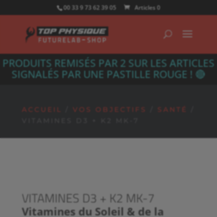
00 33 9 73 62 39 05
Articles 0
PRODUITS REMISÉS PAR 2 SUR LES ARTICLES
SIGNALÉS PAR UNE PASTILLE ROUGE ! 🔴
ACCUEIL
/
VOS OBJECTIFS
/
SANTÉ
/
VITAMINES D3 + K2 MK-7
VITAMINES D3 + K2 MK-7
Vitamines du Soleil & de la