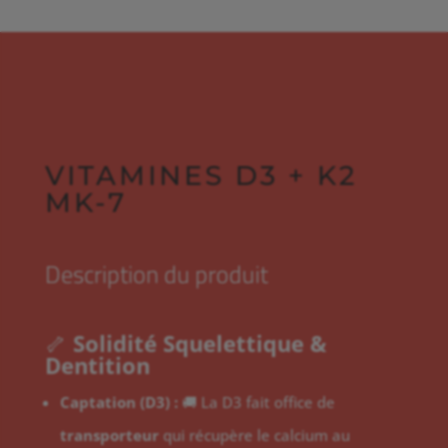
D3
+
K2
MK-
7
VITAMINES D3 + K2
MK-7
Description du produit
🦴
Solidité Squelettique &
Dentition
Captation (D3) :
🚚 La D3 fait office de
transporteur
qui récupère le calcium au