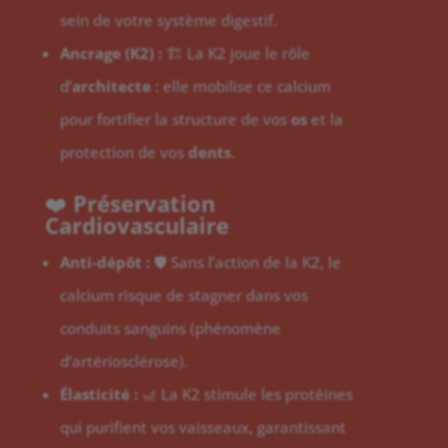
sein de votre système digestif.
Ancrage (K2) :
🏗️ La K2 joue le rôle
d’
architecte
: elle mobilise ce calcium
pour fortifier la structure de vos
os
et la
protection de vos
dents
.
❤️
Préservation
Cardiovasculaire
Anti-dépôt :
🛡️ Sans l’action de la K2, le
calcium risque de stagner dans vos
conduits sanguins (phénomène
d’artériosclérose).
Élasticité :
🎢 La K2 stimule les protéines
qui purifient vos vaisseaux, garantissant