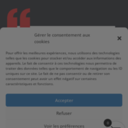
VITAMINES D3 + K2 MK-7
Gérer le consentement aux
cookies
Seuls les clients connectés ayant acheté ce
Pour offrir les meilleures expériences, nous utilisons des technologies
telles que les cookies pour stocker et/ou accéder aux informations des
produit ont la possibilité de laisser un avis.
appareils. Le fait de consentir à ces technologies nous permettra de
traiter des données telles que le comportement de navigation ou les ID
uniques sur ce site. Le fait de ne pas consentir ou de retirer son
consentement peut avoir un effet négatif sur certaines
caractéristiques et fonctions.
Copyright © 2026 TOP-PHYSIQUE | FUTURELAB-
Accepter
SHOP
Refuser
Création du site:
www.la-fabryk.com
0
Voir les préférences