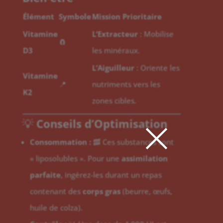
Élément
Symbole
Mission Prioritaire
Vitamine
L’Extracteur
: Mobilise
🧲
D3
les minéraux.
L’Aiguilleur
: Oriente les
Vitamine
📍
nutriments vers les
K2
zones cibles.
×
💡
Conseils d’Optimisation
Consommation :
🥓 Ces substances sont
« liposolubles ». Pour une
assimilation
parfaite
, ingérez-les durant un repas
contenant des
corps gras
(beurre, œufs,
huile de colza).