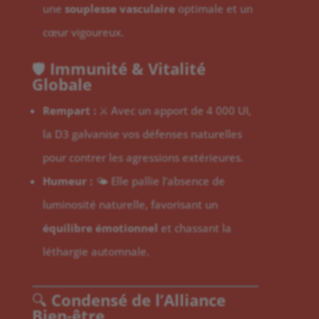
une
souplesse vasculaire
optimale et un
cœur vigoureux.
🛡️
Immunité & Vitalité
Globale
Rempart :
⚔️ Avec un apport de 4 000 UI,
la D3 galvanise vos défenses naturelles
pour contrer les agressions extérieures.
Humeur :
🌤️ Elle pallie l’absence de
luminosité naturelle, favorisant un
équilibre émotionnel
et chassant la
léthargie automnale.
🔍
Condensé de l’Alliance
Bien-être