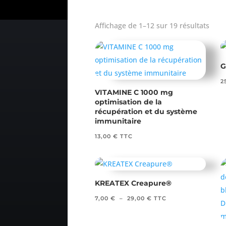
Affichage de 1–12 sur 19 résultats
G
2
VITAMINE C 1000 mg
optimisation de la
récupération et du système
immunitaire
13,00
€
TTC
KREATEX Creapure®
Plage
7,00
€
–
29,00
€
TTC
de
prix :