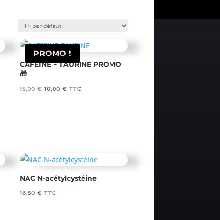
PROMO !
CAFÉINE + TAURINE PROMO
🎁
Le
Le
15,00
€
10,00
€
TTC
prix
prix
initial
actuel
était :
est :
15,00 €.
10,00 €.
NAC N-acétylcystéine
16,50
€
TTC