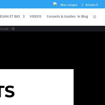
Mon compte
Articles 0
EGAN ET BIO
VIDEOS
Conseils & Guides- le Blog
OUGE ! 🔴
TS