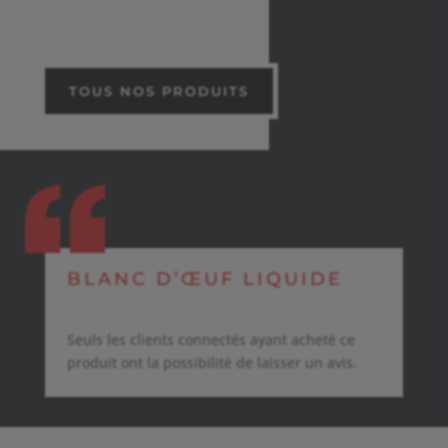
de
prix :
23,00 €
à
TOUS NOS PRODUITS
79,00 €
BLANC D’ŒUF LIQUIDE
Seuls les clients connectés ayant acheté ce
produit ont la possibilité de laisser un avis.