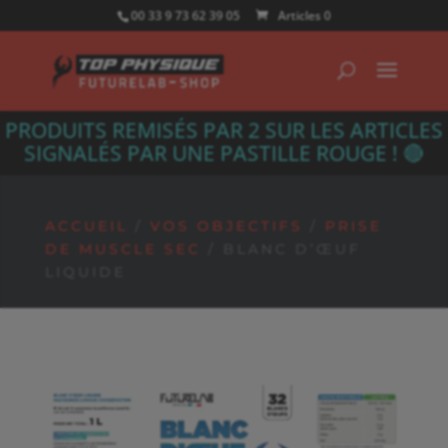
00 33 9 73 62 39 05
Articles 0
PRODUITS REMISÉS PAR 2 SUR LES ARTICLES
SIGNALÉS PAR UNE PASTILLE ROUGE ! 🔴
ACCUEIL
/
VOS OBJECTIFS
/
PRISE
DE MUSCLE SEC
/ BLANC D’ŒUF
LIQUIDE