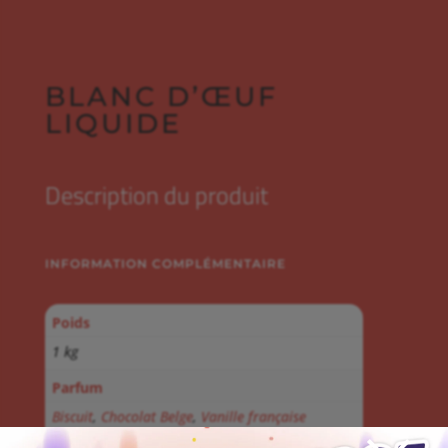
BLANC D’ŒUF
LIQUIDE
Description du produit
INFORMATION COMPLÉMENTAIRE
Poids
1 kg
Parfum
Biscuit
,
Chocolat Belge
,
Vanille française