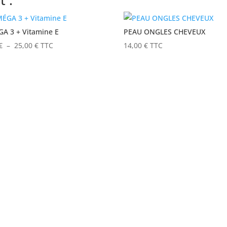
A 3 + Vitamine E
PEAU ONGLES CHEVEUX
Plage
€
–
25,00
€
TTC
14,00
€
TTC
de
prix :
9,00 €
à
25,00 €