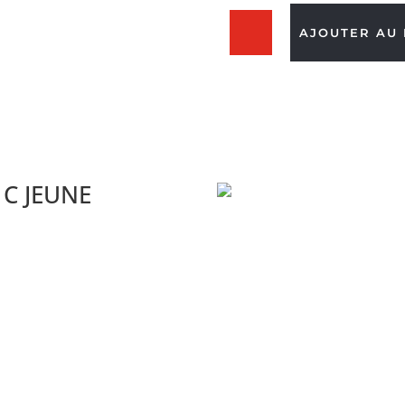
quantité
AJOUTER AU 
de
Acide
Hyaluronique
+
Vit.
C
JEUNE
HOMME
. C JEUNE
!
🔴