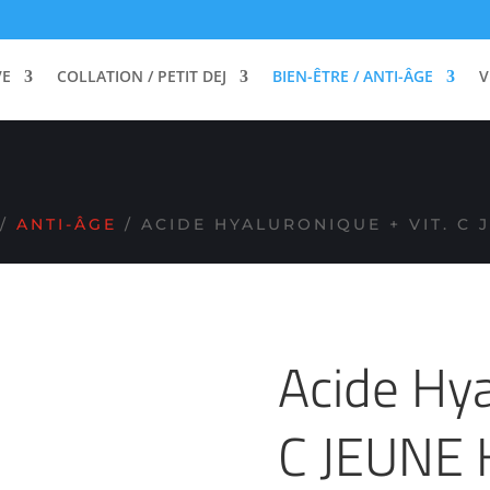
PAR 2 SUR LES ARTICLES SIGNALÉS PAR UNE P
VE
COLLATION / PETIT DEJ
BIEN-ÊTRE / ANTI-ÂGE
V
/
ANTI-ÂGE
/ ACIDE HYALURONIQUE + VIT. C 
Acide Hya
C JEUNE