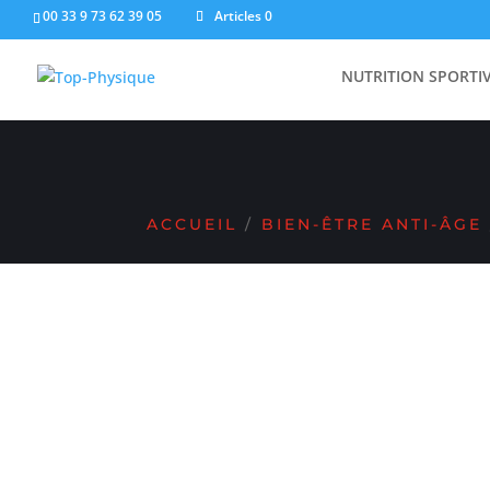
00 33 9 73 62 39 05
Articles 0
PRODUITS REMISÉS 
NUTRITION SPORTI
ACCUEIL
/
BIEN-ÊTRE ANTI-ÂGE