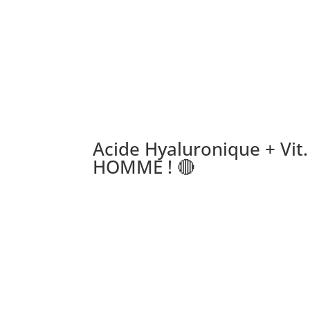
Acide Hyaluronique + Vit
HOMME ! 🔴
Description du produit
60 gélules végétales
Contribue à atténuer les rides et les ridules
Masque les irrégularités de la peau
Hydrate et protège les articulations