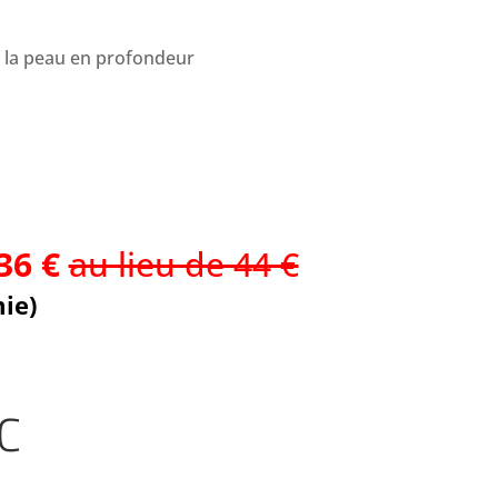
e la peau en profondeur
36 €
au lieu de 44 €
mie)
C