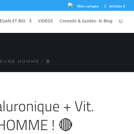
ASTILLE ROUGE ! 🔴
Mon compte
Articles 0
EGAN ET BIO
VIDEOS
Conseils & Guides- le Blog
JEUNE HOMME ! 🔴
luronique + Vit.
 HOMME ! 🔴